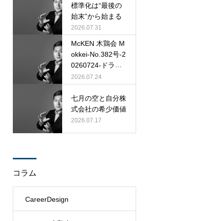
標準化は“最後の
始末”から始まる
2026.07.31
McKEN 木鶏会 M
okkei-No.382号-2
0260724-ドラッ
カー P. F. Druck
2026.07.24
er
七月の空と自分株
式会社の希少価値
2026.07.17
コラム
CareerDesign