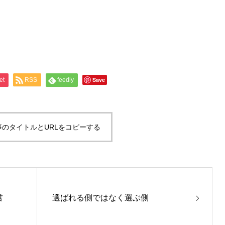
Save
et
RSS
feedly
事のタイトルとURLをコピーする
君
選ばれる側ではなく選ぶ側