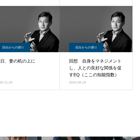
目白からの便り
目白からの便り
先日、妻の机の上に
回想 自身をマネジメント
し、人との良好な関係を促
すEQ（ここの知能指数）
20.11.20
2020.06.19