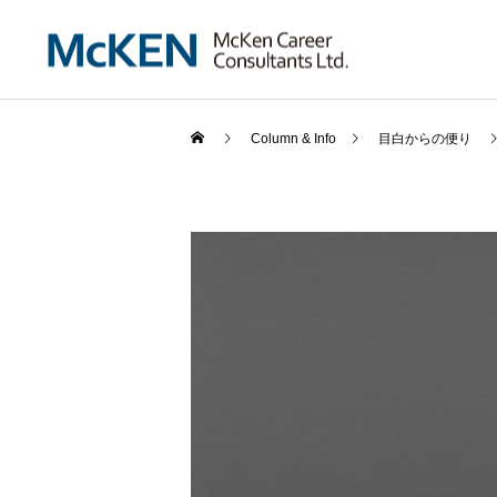
Column & Info
目白からの便り