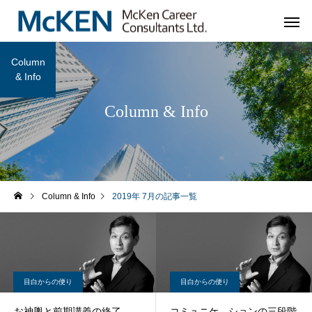
Column
& Info
Column & Info
Column & Info
2019年 7月の記事一覧
目白からの便り
目白からの便り
お神輿と前期講義の終了
コミュニケ―ションの三段階