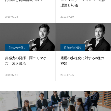
理論と礼儀
2019.07.26
2019.07.19
目白からの便り
目白からの便り
共感力の発揮 雨ニモマケ
雇用の多様化に対する3種の
ズ 宮沢賢治
神器
2019.07.12
2019.07.05