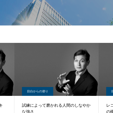
目白からの便り
キ
試練によって磨かれる人間のしなやか
レ
な強さ
の