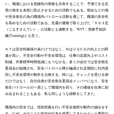
い。職場における危険性の情報を共有することで、予測できる災
害の発生を未然に防止させるための活動でもある。朝会などの場
や安全衛生の為の職場内パトロール活動を通じて、職場の安全性
を高めるための活動である。先週の週報で取り上げた「５Ｓ３定
（ごえすさんてい）」の活動とも連動する。*KYT：危険予知訓
練(Training)とも言う。
ＫＹは安全性確保の為だけではなく、やはりＱＣＤの向上との関
連が高い。不安全行動や不安全環境は、仕事の品質向上やコスト
削減、作業標準時間低減にもつながる。多くの会社では安全衛生
委員会が組織され、安全パトロール隊が編成され定期的に社内巡
回し不安全環境や動作を点検する。時には、チェックを受ける側
だけではなく、自分自身が安全衛生委員会メンバーになり、安全
衛生パトロールの一員として職場内を回り、その価値を自身に刻
み込まれることもある。私も同じような経験をしてきた。
職場内の安全では、現状把握を行い不安全個所や動作の抽出をす
る。なぜ、そのような状況や行為を放置してきたかという要因の