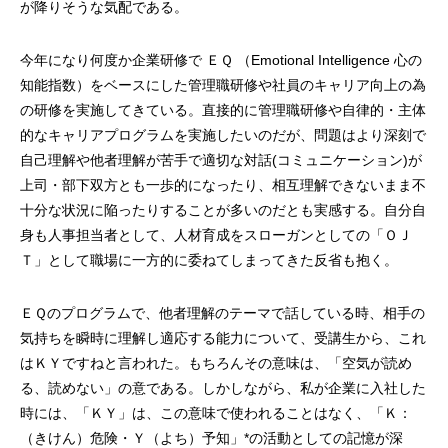
が降りそうな気配である。
今年になり何度か企業研修で ＥＱ （Emotional Intelligence 心の
知能指数）をベースにした管理職研修や社員のキャリア向上の為
の研修を実施してきている。直接的に管理職研修や自律的・主体
的なキャリアプログラムを実施したいのだが、問題はより深刻で
自己理解や他者理解が苦手で適切な対話(コミュニケーション)が
上司・部下双方とも一歩的になったり、相互理解できないまま不
十分な状況に陥ったりすることが多いのだとも実感する。自分自
身も人事担当者として、人材育成をスローガンとしての「ＯＪ
Ｔ」として職場に一方的に委ねてしまってきた反省も抱く。
ＥＱのプログラムで、他者理解のテーマで話している時、相手の
気持ちを瞬時に理解し適応する能力について、受講生から、これ
はＫＹですねと言われた。もちろんその意味は、「空気が読め
る、読めない」の意である。しかしながら、私が企業に入社した
時には、「ＫＹ」は、この意味で使われることはなく、「Ｋ：
（きけん）危険・Ｙ（よち）予知」*の活動としての記憶が深