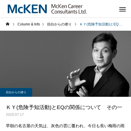
Column & Info
目白からの便り
ＫＹ(危険予知活動)とEQの関係について その一
目白からの便り
ＫＹ(危険予知活動)とEQの関係について その一
2020.07.17
早朝の名古屋の天気は、灰色の雲に覆われ、今日も長い梅雨の雨