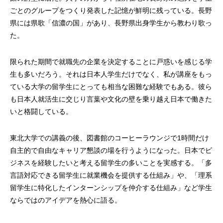
ごとのグループをつくり発表した記憶が鮮明に残っている。長野
県には県歌「信濃の国」があり、長野県出身学生から教わり歌っ
た。
限られた期間で就職先の企業を決定することに戸惑いを感じる学
生も多いだろう。それは日本人学生だけでなく、私が講座をもっ
ている大学の留学生にとっても相当な困難な経験でもある。彼ら
も日本人就活生に交じり言葉や文化の壁を乗り越え日本で働きた
いと格闘している。
東北大学での講義の後、図書館のコーヒーラウンジで1時間だけ
自主的で自由なキャリア懇談の場を行うようになった。日本でビ
ジネスを経験したいと考える留学生の多いことを実感する。「多
言語対応できる留学生に就業機会を提供する仕組み」や、「理系
留学生に特化したインターンシップを仲介する仕組み」など学生
ならではのアイデアを熱心に語る。