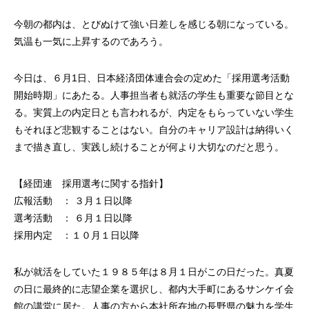
今朝の都内は、とびぬけて強い日差しを感じる朝になっている。
気温も一気に上昇するのであろう。
今日は、６月1日、日本経済団体連合会の定めた「採用選考活動
開始時期」にあたる。人事担当者も就活の学生も重要な節目とな
る。実質上の内定日とも言われるが、内定をもらっていない学生
もそれほど悲観することはない。自分のキャリア設計は納得いく
まで描き直し、実践し続けることが何より大切なのだと思う。
【経団連 採用選考に関する指針】
広報活動 ： ３月１日以降
選考活動 ： ６月１日以降
採用内定 ：１０月１日以降
私が就活をしていた１９８５年は８月１日がこの日だった。真夏
の日に最終的に志望企業を選択し、都内大手町にあるサンケイ会
館の講堂に居た。人事の方から本社所在地の長野県の魅力を学生