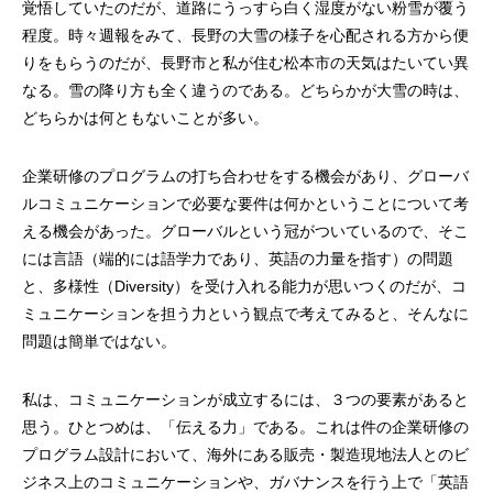
覚悟していたのだが、道路にうっすら白く湿度がない粉雪が覆う
程度。時々週報をみて、長野の大雪の様子を心配される方から便
りをもらうのだが、長野市と私が住む松本市の天気はたいてい異
なる。雪の降り方も全く違うのである。どちらかが大雪の時は、
どちらかは何ともないことが多い。
企業研修のプログラムの打ち合わせをする機会があり、グローバ
ルコミュニケーションで必要な要件は何かということについて考
える機会があった。グローバルという冠がついているので、そこ
には言語（端的には語学力であり、英語の力量を指す）の問題
と、多様性（Diversity）を受け入れる能力が思いつくのだが、コ
ミュニケーションを担う力という観点で考えてみると、そんなに
問題は簡単ではない。
私は、コミュニケーションが成立するには、３つの要素があると
思う。ひとつめは、「伝える力」である。これは件の企業研修の
プログラム設計において、海外にある販売・製造現地法人とのビ
ジネス上のコミュニケーションや、ガバナンスを行う上で「英語