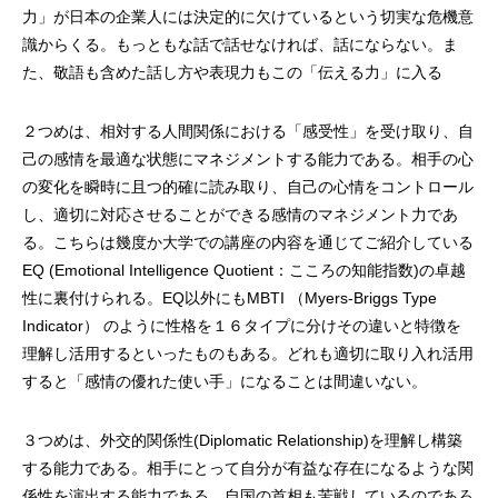
力」が日本の企業人には決定的に欠けているという切実な危機意
識からくる。もっともな話で話せなければ、話にならない。ま
た、敬語も含めた話し方や表現力もこの「伝える力」に入る
２つめは、相対する人間関係における「感受性」を受け取り、自
己の感情を最適な状態にマネジメントする能力である。相手の心
の変化を瞬時に且つ的確に読み取り、自己の心情をコントロール
し、適切に対応させることができる感情のマネジメント力であ
る。こちらは幾度か大学での講座の内容を通じてご紹介している
EQ (Emotional Intelligence Quotient：こころの知能指数)の卓越
性に裏付けられる。EQ以外にもMBTI （Myers-Briggs Type
Indicator） のように性格を１６タイプに分けその違いと特徴を
理解し活用するといったものもある。どれも適切に取り入れ活用
すると「感情の優れた使い手」になることは間違いない。
３つめは、外交的関係性(Diplomatic Relationship)を理解し構築
する能力である。相手にとって自分が有益な存在になるような関
係性を演出する能力である。自国の首相も苦戦しているのであろ