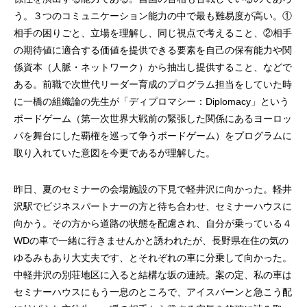
う。３つのコミュニケーション能力の中で最も難易度が高い。①
相手の困りごと、立場を理解し、同じ視点で考えること、②相手
の期待値に適合する価値を提供できる要素を自己の保有能力や関
係資本（人脈・ネットワーク）から抽出し提供すること、などで
ある。前職で次世代リーダー育成のプログラム担当をしていた時
に一橋の組織論の先生が「ディプロマシー：Diplomacy」という
ボードゲーム（第一次世界大戦前の緊張した関係にあるヨーロッ
パを舞台にした覇権を巡って争うボードゲーム）をプログラムに
取り入れていた意図を今更であるが理解した。
昨日、夏のセミナーの会場施設の下見で軽井沢に向かった。軽井
沢駅でビジネスパートナーの方と待ち合わせ、セミナーハウスに
向かう。その方から道路の状態を配慮され、自分が乗っている４
WDの車で一緒に行きませんかと誘われたが、長野県在住の気の
ゆるみもあり大丈夫です、とそれぞれの車に分乗して向かった。
中軽井沢の別荘地区に入ると結構な坂の連続。案の定、私の車は
セミナーハウスにもう一息のところで、アイスバーンと急こう配