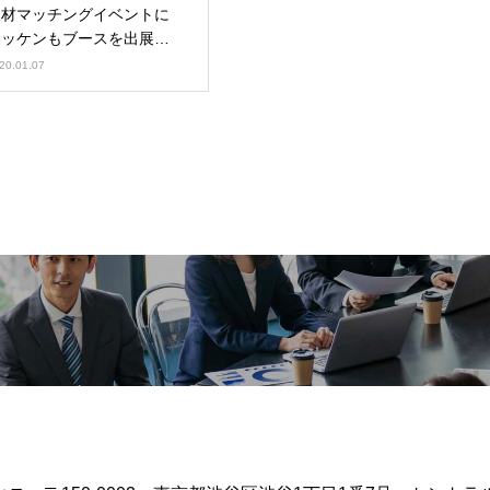
人材マッチングイベントに
マッケンもブースを出展し
ます
20.01.07