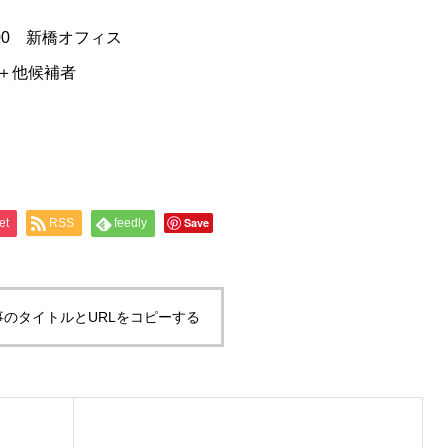
:00 新橋オフィス
＋他候補者
Save
et
RSS
feedly
事のタイトルとURLをコピーする