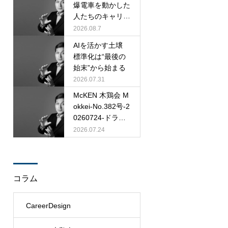
爆電車を動かした
人たちのキャリア
観
2026.08.7
AIを活かす土壌
標準化は“最後の
始末”から始まる
2026.07.31
McKEN 木鶏会 M
okkei-No.382号-2
0260724-ドラッ
カー P. F. Druck
2026.07.24
er
コラム
CareerDesign