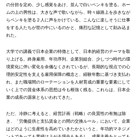
の分担を定め、少し感覚をあけ、並んで白いペンキを塗る。ホー
ムの上の男性は、大きな声で歌いながら、時々線路上を歩きなが
らペンキを塗る２人に声をかけている。こんなに楽しそうに仕事
をする人たちが世の中にいるのかと、痛烈な記憶として刻み込ま
れた。
大学での講義で日本企業の特徴として、日本的経営のテーマを取
り上げる。終身雇用、年功序列、企業別組合、少しづつ時代の環
境変化に伴い変化を余儀なくされているが、長期的な視点での心
理的安定性を支える雇用保障の概念と、経験年数に基づき支払わ
れ、また職場間のローテーションを人材育成の重要な要素にして
いく上での賃金体系の思想は今も根強く残る。これらは、日本企
業の成長の源泉ともいわれてきた。
ただ、冷静に考えると、経営計画（戦略）の良質性の有無は除
き、「労働提供と支払賃金との間の交換ルール」において、企業
はどのように生産性を高めていきたかというと、年功的マネジメ
ントであっても業績は上がる場合もあるし、成果主義をとっても