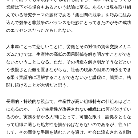
業績は下がる場合もあるという結論に至る。あるいは現在取り組
んでいる研究テーマの題材である「集団間の競争」を巧みに組み
込んで競争と非競争のバランスを絶妙にとってきたのがその成功
のエッセンスだったかもしれない。
人事屋にとって悲しいことに、労働とその対価の賃金交換メカニ
ズムだけでは、生産性の高低の因果関係を解き明かすことができ
ないということになる。ただ、その構造を解き明かそうなどとい
う傲慢さと距離を置きながらも、社会の現象の因果の関係をでき
る限り実証的に理解することができないかと謙虚に、誠実に、格
闘し続けることが大切だと思う。
長期的・持続的な視点で、生産性が高い組織特有の仕組みはどこ
にあるのか、一方で生産性が改善されない組織には何が欠けてい
るのか。実務を預かる人間にとって、可能な限り、論拠をともな
って組織に適した処方性を描かねばならないのであるが、往々に
して、その面倒な手順を踏むことを避け、社会に流布される刺激