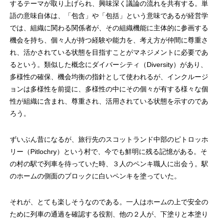
するテーマが取り上げられ、興味深く議論の流れを共有する。単
語の意味自体は、「包含」や「包括」という意味であるが経営学
では、組織に関わる関係者が、その組織機能に主体的に参画する
機会を持ち、個々人が持つ経験や能力を、考え方が仲間に尊重さ
れ、活かされている状態を目指すことがマネジメントに必要であ
るという。類似した概念にダイバーシティ（Diversity）があり、
多様性の確保、機会均衡の指針として使われるが、インクルージ
ョンは多様性を前提に、多様性の中にその個々が有する様々な個
性が組織に含まれ、尊重され、活用されている状態を示すのであ
ろう。
ずいぶん昔になるが、旅行先のスコットランド中部のピトロッホ
リー（Pitlochry）という村で、今でも鮮明に残る記憶がある。そ
の村の駅で列車を待っていた時、３人のペンキ職人に出会う。駅
のホームの側面のブロックに白いペンキを塗っていた。
それが、とても楽しそうなのである。一人はホームの上で安全の
ために列車の通過を確認する役割、他の２人が、下塗りと本塗り