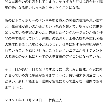
的な出来合いの処方をしてしまう。そうすると症状に適合せず職
場の静かなる痛いしっぺ返しをくらうことになる。
あのピトロッホリーのペンキを塗る職人の労働の現場を思い返す
と、生産性が高いのか否かという視点を超えて、明らかに労働を
楽しんでいる事実があった。先述したインクルージョンが働く仲
間の中で機能していた。仲間との協調と、上長の監視を離れ労働
の主体性を働く現場にゆだねつつも、仕事に対する倫理観が保た
れていることを感じさせる。こうしたメカニズムがマネジメント
の要諦なのかと私にとっての人事政策のアイコンになっている。
今日一日が良い一日となりますように、悲しみと困難、不安に向
き合っている方に希望がありますように。良い週末をお過ごしく
ださい。新しく始まる一週間が皆様にとって豊かな一週間であり
ますように。
２０２１年１０月２９日 竹内上人