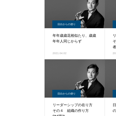
目白からの便り
年年歳歳花相似たり、歳歳
年年人同じからず
2021.04.02
20
目白からの便り
リーダーシップの在り方
その４ 組織の作り方