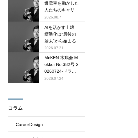
爆電車を動かした
人たちのキャリア
観
2026.08.7
AIを活かす土壌
標準化は“最後の
始末”から始まる
2026.07.31
McKEN 木鶏会 M
okkei-No.382号-2
0260724-ドラッ
カー P. F. Druck
2026.07.24
er
コラム
CareerDesign