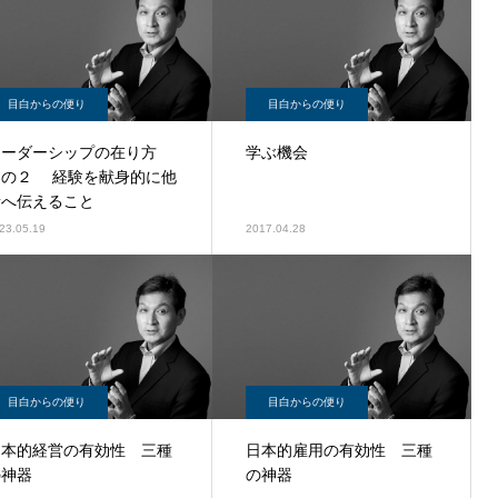
目白からの便り
目白からの便り
リーダーシップの在り方
学ぶ機会
その２ 経験を献身的に他
者へ伝えること
23.05.19
2017.04.28
目白からの便り
目白からの便り
日本的経営の有効性 三種
日本的雇用の有効性 三種
の神器
の神器