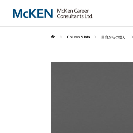
Column & Info
目白からの便り