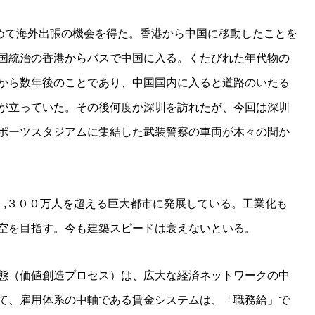
初めて海外出張の機会を得た。香港から中国に移動したことを
国統治の香港からバスで中国に入る。くたびれた年代物の
から数年後のことであり、中国国内に入ると道路のいたる
が立っていた。その後何度か深圳を訪れたが、今回は深圳
ポーツスタジアムに集結した武装警察の車両が木々の間か
１,３００万人を超える巨大都市に発展している。工業化も
空を目指す。今も建築スピードは衰えないといる。
態（価値創造プロセス）は、広大な経済ネットワークの中
て、雇用体系の中軸である賃金システムは、「職務給」で