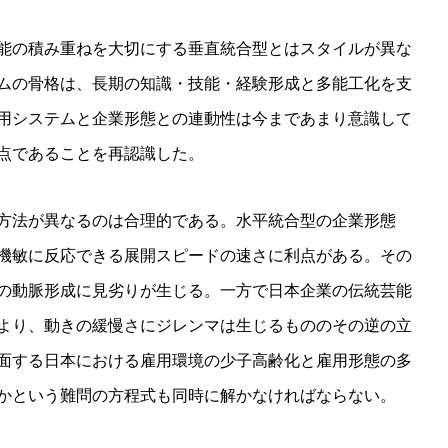
能の積み重ねを大切にする垂直統合型とはスタイルが異な
ムの骨格は、長期の知識・技能・経験形成と多能工化を支
用システムと企業形態との連動性は今まであまり意識して
点であることを再認識した。
方法が異なるのは合理的である。水平統合型の企業形態
機敏に反応できる展開スピードの速さに利点がある。その
の動脈形成に見劣りが生じる。一方で日本企業の伝統芸能
より、動きの緩慢さにジレンマは生じるもののその逆の立
面する日本における雇用環境の少子高齢化と雇用形態の多
かという難問の方程式も同時に解かなければならない。