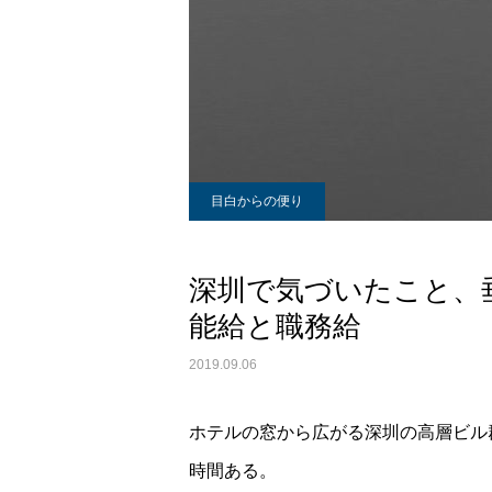
目白からの便り
深圳で気づいたこと、
能給と職務給
2019.09.06
ホテルの窓から広がる深圳の高層ビル
時間ある。