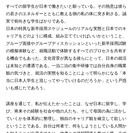
すべての留学生が日本で働きたいと願っている。その熱意は彼ら
の若さのエネルギーとともに教える側の私の体に突き刺さる。誠
実で前向きな学生ばかりである。
日本の特異な新卒採用スケジュールのリアルな実態と日本でのキ
ャリアをどのように構成、組み立てていけばいいかということ、
グループ面接やグループディスカッションといった新卒採用試験
の模擬体験など、就職活動で体験するすべてのプロセスを共有す
る機会でもあった。文化背景が異なる彼らにとって、日本の就活
は未知との遭遇である。一泊二泊の集中研修では自分自身の職業
観の気づきと、就活の実態を知ることによって明らかになる「本
当に日本人学生と混じってやっていけるのだろうか」という戸惑
いも感じたであろう。
講座を通じて、私が伝えたかったことは、なぜ日本に留学し、学
び、将来その経験を社会や他の人たち、そして母国の為に活かし
ていくかを体系的に整理し、独自のキャリア観を確立して欲しい
ということである。自分は何者で、何をしようとしている人間か