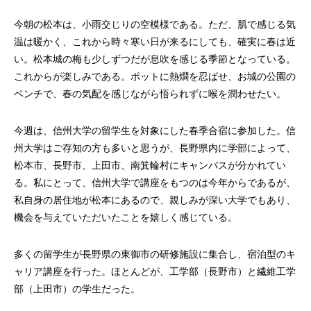
今朝の松本は、小雨交じりの空模様である。ただ、肌で感じる気
温は暖かく、これから時々寒い日が来るにしても、確実に春は近
い。松本城の梅も少しずつだが息吹を感じる季節となっている。
これからが楽しみである。ポットに熱燗を忍ばせ、お城の公園の
ベンチで、春の気配を感じながら悟られずに喉を潤わせたい。
今週は、信州大学の留学生を対象にした春季合宿に参加した。信
州大学はご存知の方も多いと思うが、長野県内に学部によって、
松本市、長野市、上田市、南箕輪村にキャンパスが分かれてい
る。私にとって、信州大学で講座をもつのは今年からであるが、
私自身の居住地が松本にあるので、親しみが深い大学でもあり、
機会を与えていただいたことを嬉しく感じている。
多くの留学生が長野県の東御市の研修施設に集合し、宿泊型のキ
ャリア講座を行った。ほとんどが、工学部（長野市）と繊維工学
部（上田市）の学生だった。