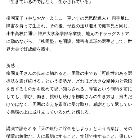
『生きているのではなく、生かされている』
柳岡克子（やなおか・よしこ 車いすの元気配達人） 両手足に
障害を持って生まれ、その後、母親の送り迎えで健常児と同じ、
小中高校に通い 神戸大学薬学部卒業後、地元のドラッグストア
に勤めながら、「柳岡塾」を開設。障害者卓球の選手として、世
界大会で好成績を残す。
所感：
柳岡克子さんの歩みに触れると、困難の中でも「可能性のある選
択肢を選び続ける」という姿勢が、どれほど大きな精神力と覚悟
を要するものかを改めて思い知らされる。障害という制約を前に
しても、学び、働き、挑戦し続ける柳岡さんの生き方は、努力だ
けではなく、周囲の支えを素直に受け取り、感謝として返してい
く循環の上に成り立っているのだと感じる。
講演で語られる「天の銀行に貯金をしよう」という言葉は、その
循環の象徴だ。人に親切にすること、笑顔で接すること、優しい