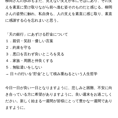
柳岡さんの歩みもまた、見えない支えが常にそばにあり、その支
えを素直に受け取りながら前へ進む姿そのものだと感じる。柳岡
さんの姿勢に触れ、私自身も、人の支えを素直に感じ取り、素直
に感謝する心を忘れまいと思う。
「天の銀行」にあずける貯金について
１．親切・笑顔・優しい言葉
２．約束を守る
３．悪口を言わず良いところを見る
４．家族・周囲と仲良くする
５．無駄遣いをしない
→ 日々の行いを“貯金”として積み重ねるという人生哲学
今日一日が良い一日となりますように、悲しみと困難、不安に向
き合っている方に希望がありますように。良い週末をお過ごしく
ださい。新しく始まる一週間が皆様にとって豊かな一週間であり
ますように。