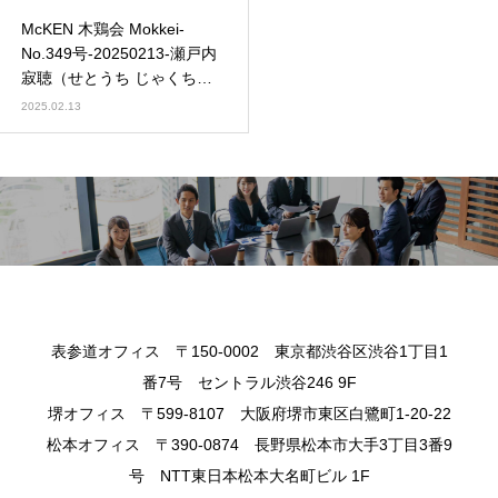
McKEN 木鶏会 Mokkei-
No.349号-20250213-瀬戸内
寂聴（せとうち じゃくちょ
う）
2025.02.13
表参道オフィス 〒150-0002 東京都渋谷区渋谷1丁目1
番7号 セントラル渋谷246 9F
堺オフィス 〒599-8107 大阪府堺市東区白鷺町1-20-22
松本オフィス 〒390-0874 長野県松本市大手3丁目3番9
号 NTT東日本松本大名町ビル 1F