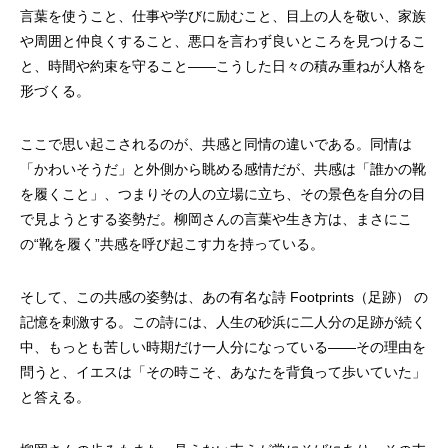
言葉を使うこと、仕事や学びに励むこと、目上の人を敬い、家族
や周囲と仲良くすること、悪口を言わず良いところを見つけるこ
と、時間や約束を守ること——こうした日々の積み重ねが人格を
形づくる。
ここで思い起こされるのが、共感と同情の違いである。同情は
「かわいそうだ」と外側から眺める感情だが、共感は「誰かの靴
を履くこと」、つまりその人の立場に立ち、その景色を自分の目
で見ようとする姿勢だ。柳岡さんの言葉や生き方は、まさにこ
の“靴を履く”共感を呼び起こす力を持っている。
そして、この共感の姿勢は、あの有名な詩 Footprints（足跡） の
記憶を刺激する。この詩には、人生の砂浜に二人分の足跡が続く
中、もっとも苦しい時期だけ一人分になっている——その理由を
問うと、イエスは「その時こそ、あなたを背負って歩いていた」
と答える。