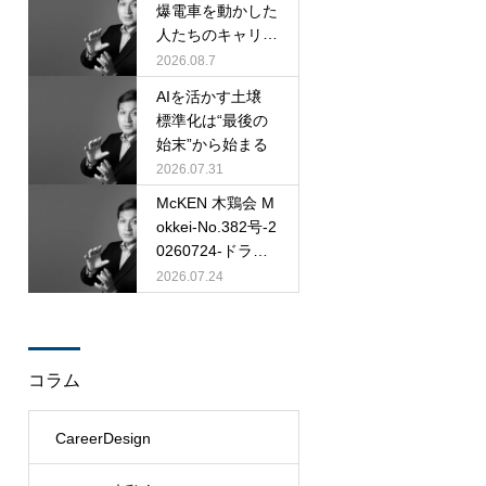
爆電車を動かした
人たちのキャリア
観
2026.08.7
AIを活かす土壌
標準化は“最後の
始末”から始まる
2026.07.31
McKEN 木鶏会 M
okkei-No.382号-2
0260724-ドラッ
カー P. F. Druck
2026.07.24
er
コラム
CareerDesign