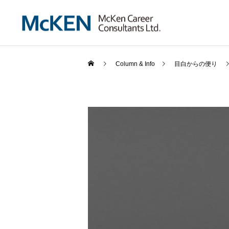
Column & Info
目白からの便り