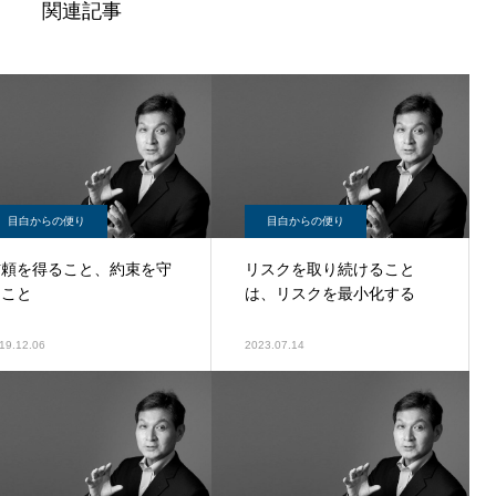
関連記事
目白からの便り
目白からの便り
信頼を得ること、約束を守
リスクを取り続けること
ること
は、リスクを最小化する
19.12.06
2023.07.14