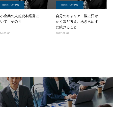
目白からの便り
目白からの便り
中小企業の人的資本経営に
自分のキャリア 脳に汗が
ついて その４
かくほど考え、あきらめず
に続けること
24.03.08
2022.09.09