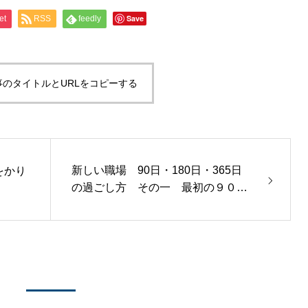
Save
et
RSS
feedly
事のタイトルとURLをコピーする
新しい職場 90日・180日・365日
をかり
の過ごし方 その一 最初の９０日
間