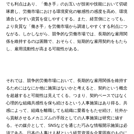
でも利点はあり、「働き手」のお互いが技術や技能において切磋
琢磨し、労働市場における環境変化の敏感性の感度を高め、環境
適合しやすい資質を促しやすくする。また、経営側にとっても、
より良質な「働き手」を労働市場から調達しやすくする利点につ
ながる。しかしながら、競争的な労働市場では、長期的な雇用関
係を維持するのは困難で、おそらく、短期的な雇用契約をもたら
し、雇用流動性が高まる可能性がある。
それでは、競争的労働市場において、長期的な雇用関係を維持す
るためにはなにか他に施策はないかと考えると、契約という概念
を超越すると可能性は見えてくる。つまり、契約ベースではなく
心理的な組織共感性を保ち続けるという人事施策はあり得る。共
感によって、組織を離職しても組織に愛着をもたせ続け、社外か
ら貢献させるメカニズムの手段としての人事施策は研究に値す
る。その媒介として、SNSなどを通じた巧みな情報開示施策は必
須である。日本の人事は人材という経営資源を企業固有のものに