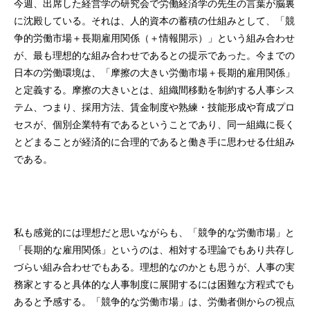
今週、出席した経営学の研究会で労働経済学の先生の言葉が脳裏
に沈殿している。それは、人的資本の蓄積の仕組みとして、「競
争的労働市場＋長期雇用関係（＋情報開示）」という組み合わせ
が、最も理想的な組み合わせであるとの提示であった。今までの
日本の労働環境は、「摩擦の大きい労働市場＋長期的雇用関係」
と定義する。摩擦の大きいとは、組織間移動を制約する人事シス
テム、つまり、採用方法、賃金制度や熟練・技能形成や育成プロ
セスが、個別企業特有であるということであり、同一組織に長く
とどまることが経済的に合理的であると働き手に思わせる仕組み
である。
私も感覚的には理想だと思いながらも、「競争的な労働市場」と
「長期的な雇用関係」というのは、相対する理論でもあり共存し
づらい組み合わせでもある。理想的なのかとも思うが、人事の実
務家とすると具体的な人事制度に展開するには困難な方程式でも
あると予感する。「競争的な労働市場」は、労働者側からの視点