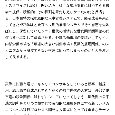
カスタマイズし続け、囲い込み、様々な環境変化に対応できる機
会の提供に積極的にその役割を果たしえなかったのだと反省す
る。日本独特の職能給的な人事管理システムで、経済成長を果た
してきた成功体験と既存の長期的雇用システムでその恩恵を先延
ばしし、保留していたシニア世代の感情的な世代間報酬調整の代
償も変化に対して躊躇させる。外部労働市場の要請だけでなく、
内部労働市場も「摩擦の大きい労働市場＋長期的雇用関係」のメ
カニズムから脱皮できない構造に陥ってしまったのかと人事屋と
して反省する。
実際に転職市場で、キャリアコンサルをしていると新卒一括採
用、総合職で育成されてきた多くの熟年世代の人材は、外部労働
市場の競争関係に触れずにシニアになってしまう。世代間の公平
感の調和をとりつつ競争的で長期的な雇用を両立する新しいメカ
ニズムへの移行プロセスの開発は人事屋にとっては重要なテーマ